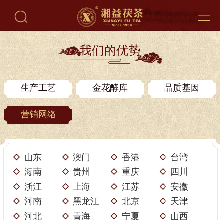
我们的优势
生产工艺
金花酵库
品质基因
营销网络
山东
澳门
香港
台湾
海南
贵州
重庆
四川
浙江
上海
江苏
安徽
河南
黑龙江
北京
天津
河北
青海
宁夏
山西