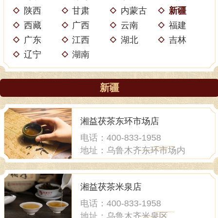
陕西
甘肃
内蒙古
新疆
西藏
广西
云南
福建
广东
江西
湖北
吉林
辽宁
湖南
新疆
湘益茯茶东环市场店
电话：400-833-1958
地址：乌鲁木齐东环市场内
湘益茯茶米泉店
电话：400-833-1958
地址：乌鲁木齐米泉区