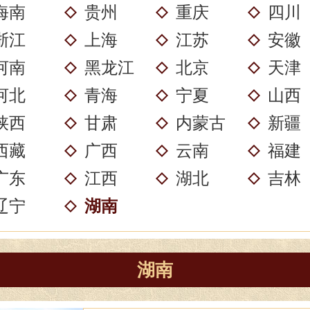
海南
贵州
重庆
四川
浙江
上海
江苏
安徽
河南
黑龙江
北京
天津
河北
青海
宁夏
山西
陕西
甘肃
内蒙古
新疆
西藏
广西
云南
福建
广东
江西
湖北
吉林
辽宁
湖南
湖南