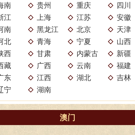
海南
贵州
重庆
四川
浙江
上海
江苏
安徽
河南
黑龙江
北京
天津
河北
青海
宁夏
山西
陕西
甘肃
内蒙古
新疆
西藏
广西
云南
福建
广东
江西
湖北
吉林
辽宁
湖南
澳门