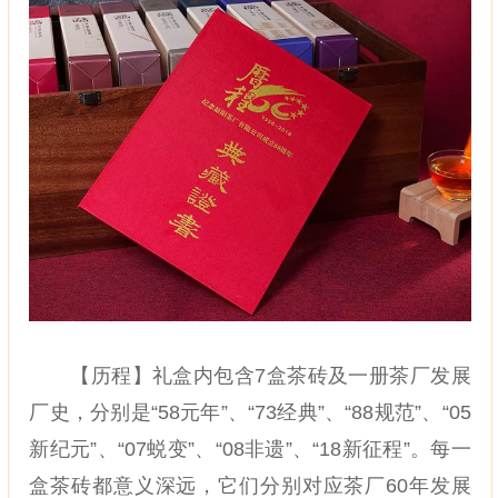
【历程】礼盒内包含7盒茶砖及一册茶厂发展
厂史，分别是“58元年”、“73经典”、“88规范”、“05
新纪元”、“07蜕变”、“08非遗”、“18新征程”。每一
盒茶砖都意义深远，它们分别对应茶厂60年发展