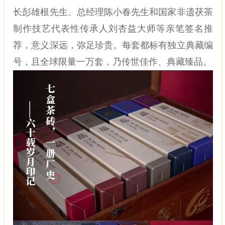
长彭雄根先生、总经理陈小春先生和国家非遗茯茶
制作技艺代表性传承人刘杏益大师等亲笔签名推
荐，意义深远，弥足珍贵。每套都标有独立典藏编
号，且全球限量一万套，乃传世佳作、典藏臻品。