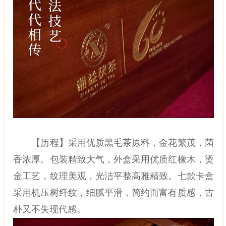
【历程】采用优质黑毛茶原料，金花繁茂，菌
香浓厚。包装精致大气，外盒采用优质红橡木，烫
金工艺，纹理美观，光洁平整高雅精致。七款卡盒
采用机压树纤纹，细腻平滑，简约而富有质感，古
朴又不失现代感。