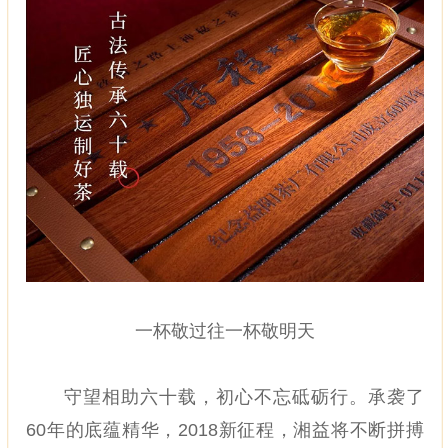
一杯敬过往一杯敬明天
守望相助六十载，初心不忘砥砺行。承袭了
60年的底蕴精华，2018新征程，湘益将不断拼搏