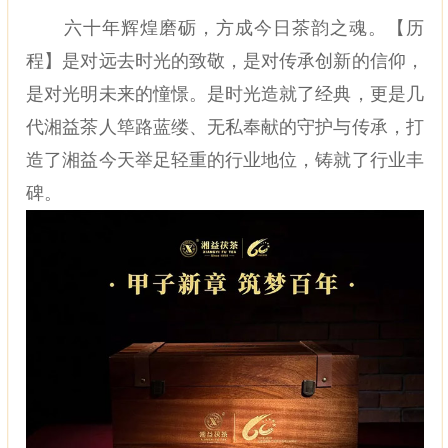
六十年辉煌磨砺，方成今日茶韵之魂。【历
程】是对远去时光的致敬，是对传承创新的信仰，
是对光明未来的憧憬。是时光造就了经典，更是几
代湘益茶人筚路蓝缕、无私奉献的守护与传承，打
造了湘益今天举足轻重的行业地位，铸就了行业丰
碑。